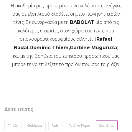
Η ακαδημία μας προκειμένου να καλύψει τις ανάγκες
σας σε εξοπλισμό διαθέτει σημείο πώλησης ειδών
τένις. Σε συνεργασία με τη
μία από τις
BABOLAT
καλύτερες εταιρείες στον χώρο του τένις που
σπονσοράρει κορυφαίους αθλητές (
Rafael
)
Nadal,Dominic Thiem,Garbine Muguruza
και με την βοήθεια του έμπειρου προσωπικού μας
μπορείτε να επιλέξετε το προϊόν που σας ταιριάζει.
Δείτε επίσης
Γήπεδα
Clubhouse
Padel
Παιδικά Πάρτυ
SportShop