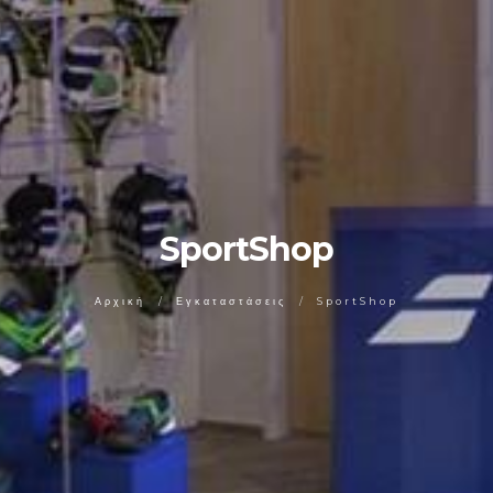
SportShop
Αρχική
Εγκαταστάσεις
SportShop