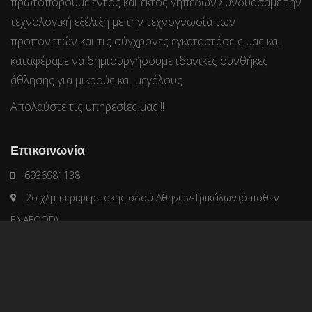
πρωτοπορούμε εντός και εκτός γηπέδων.Συνδυάσαμε την
τεχνολογική εξέλιξη με την τεχνογνωσία των
προπονητών και τις σύγχρονες εγκαταστάσεις μας και
καταφέραμε να δημιουργήσουμε ιδανικές συνθήκες
άθλησης για μικρούς και μεγάλους.
Απολαύστε τις υπηρεσίες μας!!!
Επικοινωνία
6936981138
2ο χλμ περιφερειακής οδού Αθηνών-Τρικάλων (όπισθεν
ENAFOOD)
info@tennishall.gr
Τελευταία Νέα
Summer Tennis Camp